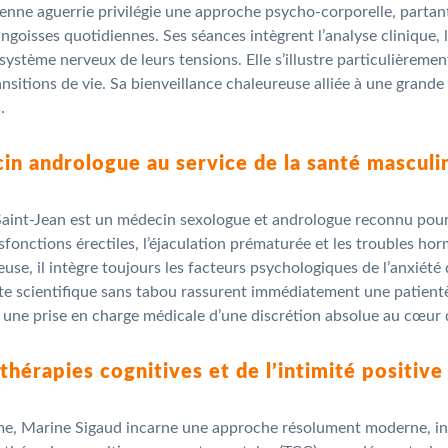
cienne aguerrie privilégie une approche psycho-corporelle, parta
oisses quotidiennes. Ses séances intègrent l’analyse clinique, l
 système nerveux de leurs tensions. Elle s’illustre particulièreme
ransitions de vie. Sa bienveillance chaleureuse alliée à une grand
.
in andrologue au service de la santé masculi
 Saint-Jean est un médecin sexologue et andrologue reconnu pour
sfonctions érectiles, l’éjaculation prématurée et les troubles h
teuse, il intègre toujours les facteurs psychologiques de l’anx
te scientifique sans tabou rassurent immédiatement une patientè
r une prise en charge médicale d’une discrétion absolue au cœur
thérapies cognitives et de l’intimité positive
e, Marine Sigaud incarne une approche résolument moderne, inclu