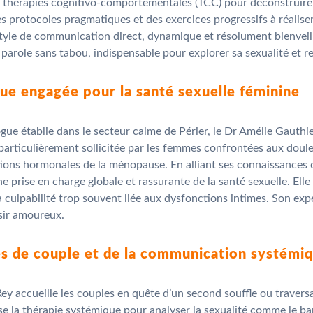
es thérapies cognitivo-comportementales (TCC) pour déconstruire
s protocoles pragmatiques et des exercices progressifs à réaliser 
 style de communication direct, dynamique et résolument bienveil
 parole sans tabou, indispensable pour explorer sa sexualité et re
ue engagée pour la santé sexuelle féminine
 établie dans le secteur calme de Périer, le Dr Amélie Gauthier s
st particulièrement sollicitée par les femmes confrontées aux dou
ions hormonales de la ménopause. En alliant ses connaissances c
 prise en charge globale et rassurante de la santé sexuelle. Ell
a culpabilité trop souvent liée aux dysfonctions intimes. Son exp
isir amoureux.
ies de couple et de la communication systémi
Rey accueille les couples en quête d’un second souffle ou travers
lise la thérapie systémique pour analyser la sexualité comme le 