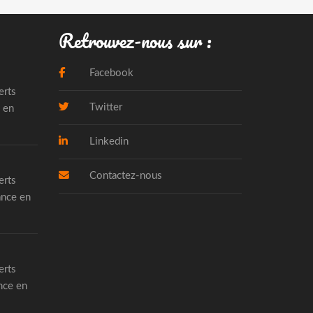
Retrouvez-nous sur :
Facebook
erts
Twitter
 en
Linkedin
Contactez-nous
erts
ance en
erts
nce en