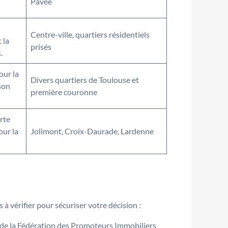
Pavée
Centre-ville, quartiers résidentiels
 la
prisés
.
our la
Divers quartiers de Toulouse et
son
première couronne
rte
our la
Jolimont, Croix-Daurade, Lardenne
 à vérifier pour sécuriser votre décision :
 de la Fédération des Promoteurs Immobiliers