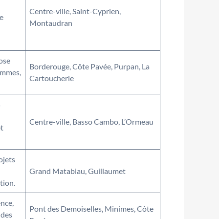
Centre-ville, Saint-Cyprien,
e
Montaudran
ose
Borderouge, Côte Pavée, Purpan, La
ammes,
Cartoucherie
s
Centre-ville, Basso Cambo, L’Ormeau
t
ojets
Grand Matabiau, Guillaumet
tion.
nce,
Pont des Demoiselles, Minimes, Côte
 des