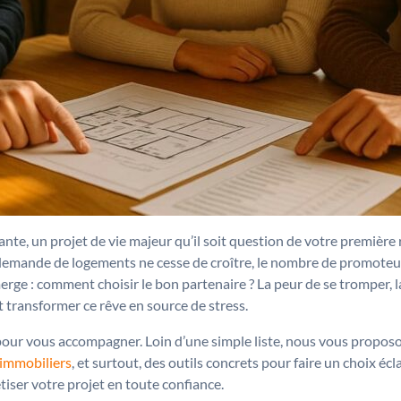
nte, un projet de vie majeur qu’il soit question de votre première
demande de logements ne cesse de croître, le nombre de promoteur
rge : comment choisir le bon partenaire ? La peur de se tromper, la
 transformer ce rêve en source de stress.
 pour vous accompagner. Loin d’une simple liste, nous vous propo
 immobiliers
, et surtout, des outils concrets pour faire un choix écl
iser votre projet en toute confiance.