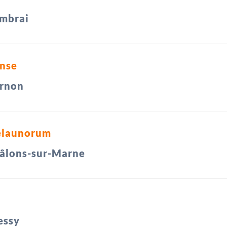
mbrai
nse
rnon
elaunorum
âlons-sur-Marne
essy