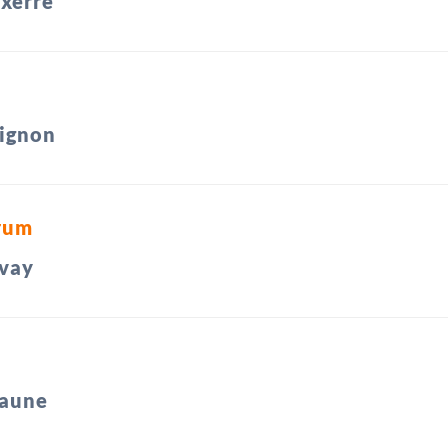
xerre
ignon
rum
vay
aune