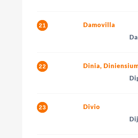
Damovilla
Da
Dinia, Diniensium
Di
Divio
Di