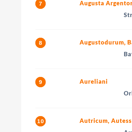
Augusta Argento
St
Augustodurum, Ba
Ba
Aureliani
Or
Autricum, Autes