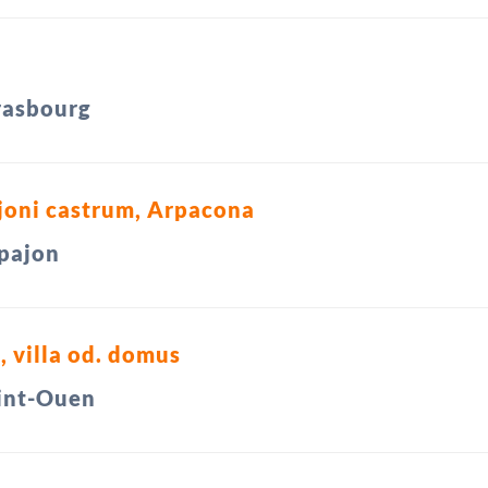
rasbourg
joni castrum, Arpacona
pajon
 villa od. domus
int-Ouen