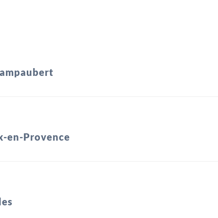
ampaubert
x-en-Provence
les