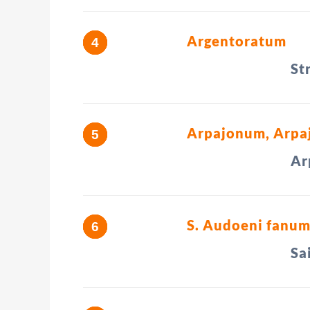
Argentoratum
St
Arpajonum, Arpa
Ar
S. Audoeni fanum,
Sa