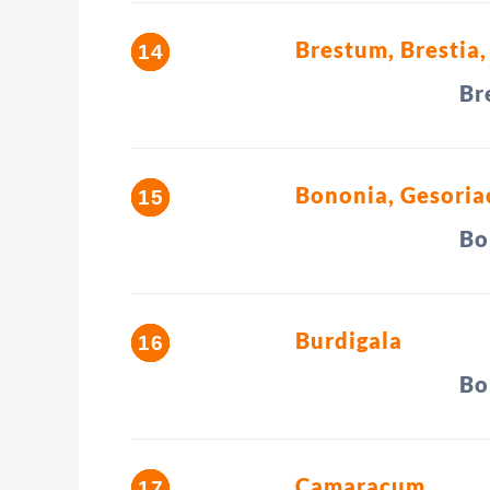
Brestum, Brestia,
Br
Bononia, Gesori
Bo
Burdigala
Bo
Camaracum