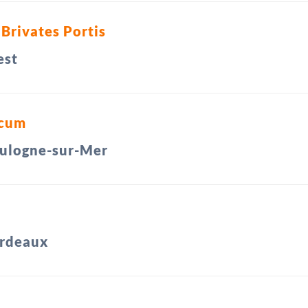
 Brivates Portis
est
acum
ulogne-sur-Mer
rdeaux