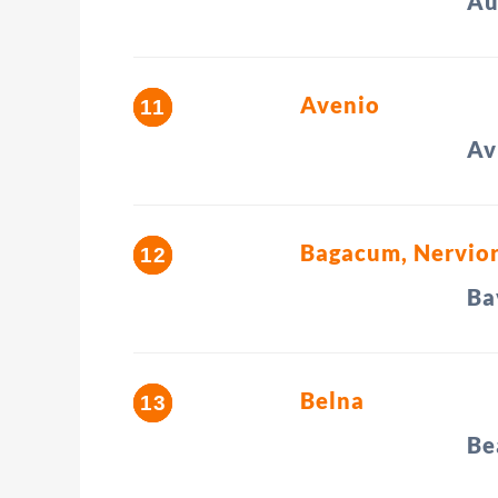
Au
Avenio
Av
Bagacum, Nervio
Ba
Belna
Be