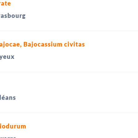
rate
rasbourg
jocae, Bajocassium civitas
yeux
léans
siodurum