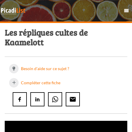
Les répliques cultes de
Kaamelott
Besoin d'aide sur ce sujet ?
Compléter cette fiche