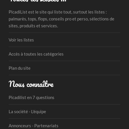
PicadiList est le site qui liste tout, surtout les listes :
palmarès, tops, flops, conseils pro et perso, sélections de
sites, produits et services.
Voir les listes
Accès à toutes les catégories
Plan du site
Nous connaître
Picadilist en 7 questions
La société - L'équipe
Annonceurs - Partenariats