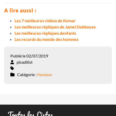
A lire aussi :
Les 7 meilleures vidéos de Kemar
Les meilleures répliques de Jamel Debbouze
Les meilleures répliques denfants
Les records du monde des hommes
Publié le 02/07/2019
picadilist
Catégorie :
Humour
Toutes les Listes …