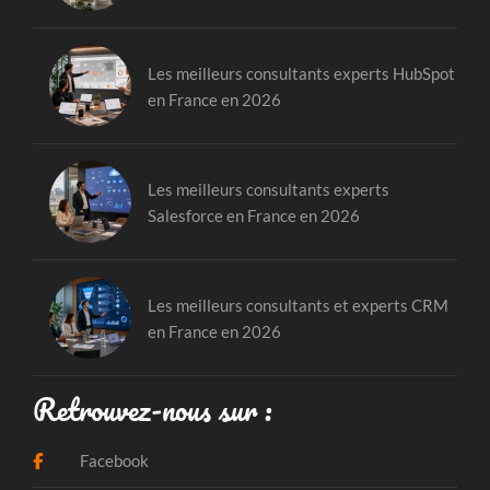
Les meilleurs consultants experts HubSpot
en France en 2026
Les meilleurs consultants experts
Salesforce en France en 2026
Les meilleurs consultants et experts CRM
en France en 2026
Retrouvez-nous sur :
Facebook