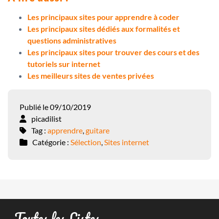
Les principaux sites pour apprendre à coder
Les principaux sites dédiés aux formalités et
questions administratives
Les principaux sites pour trouver des cours et des
tutoriels sur internet
Les meilleurs sites de ventes privées
Publié le 09/10/2019
picadilist
Tag :
apprendre
,
guitare
Catégorie :
Sélection
,
Sites internet
Toutes les Listes …