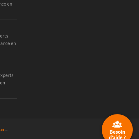
nce en
erts
rance en
experts
 en
ter
...
Besoin
d'aide ?