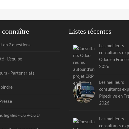
 connaître
Listes récentes
st en 7 questions
Les meilleurs
consultants exp
té - L'équipe
Odoo en France
2026
urs - Partenariats
Les meilleurs
joindre
consultants exp
Pipedrive en Fr
Presse
2026
s légales - CGV-CGU
Les meilleurs
consultants exp