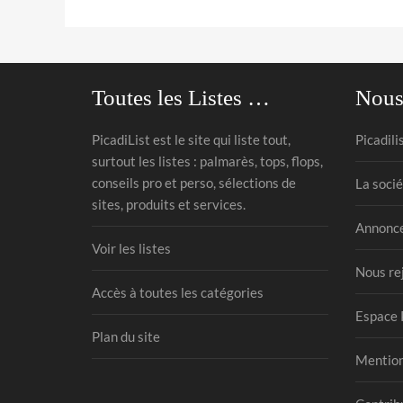
Toutes les Listes …
Nous
PicadiList est le site qui liste tout,
Picadili
surtout les listes : palmarès, tops, flops,
conseils pro et perso, sélections de
La socié
sites, produits et services.
Annonce
Voir les listes
Nous re
Accès à toutes les catégories
Espace 
Plan du site
Mention