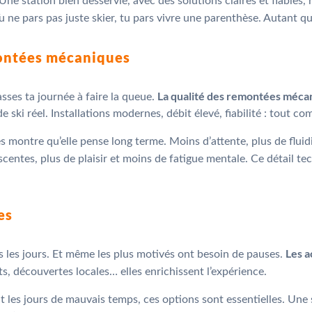
e station bien desservie, avec des solutions claires et fiables, ré
Tu ne pars pas juste skier, tu pars vivre une parenthèse. Autant 
emontées mécaniques
La qualité des remontées mécan
asses ta journée à faire la queue.
 ski réel. Installations modernes, débit élevé, fiabilité : tout co
es montre qu’elle pense long terme. Moins d’attente, plus de fluid
escentes, plus de plaisir et moins de fatigue mentale. Ce détail t
es
Les a
s les jours. Et même les plus motivés ont besoin de pauses.
s, découvertes locales… elles enrichissent l’expérience.
t les jours de mauvais temps, ces options sont essentielles. Une