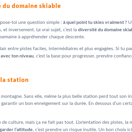
té du domaine skiable
à quel point tu skies vraiment ?
pose-toi une question simple :
Un
diversité du domaine skia
t inversement. Le vrai sujet, c’est la
la semaine à appréhender chaque descente.
ir entre pistes faciles, intermédiaires et plus engagées. Si tu par
e avec ton niveau
, c’est la base pour progresser, prendre confian
 la station
a montagne. Sans elle, même la plus belle station perd tout son i
e garantir un bon enneigement sur la durée. En dessous d’un certai
de culture, mais ça ne fait pas tout. L’orientation des pistes, la
garder l’altitude
, c’est prendre un risque inutile. Un bon choix ici