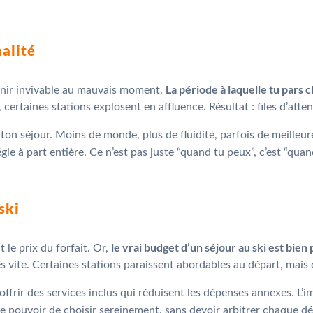
nalité
La période à laquelle tu pars
nir invivable au mauvais moment.
 certaines stations explosent en affluence. Résultat : files d’att
 ton séjour. Moins de monde, plus de fluidité, parfois de meilleur
tégie à part entière. Ce n’est pas juste “quand tu peux”, c’est “qu
ski
le vrai budget d’un séjour au ski est bien 
 le prix du forfait. Or,
rès vite. Certaines stations paraissent abordables au départ, mais
offrir des services inclus qui réduisent les dépenses annexes. L’im
 le pouvoir de choisir sereinement, sans devoir arbitrer chaque dép