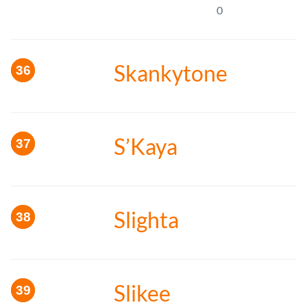
0
Skankytone
S’Kaya
Slighta
Slikee