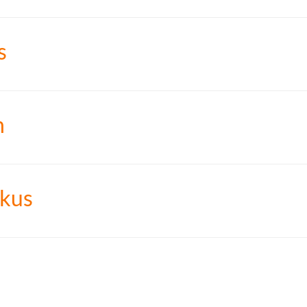
s
h
kus