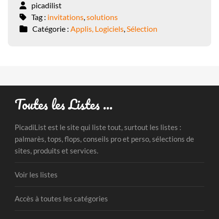
picadilist
Tag :
invitations
,
solutions
Catégorie :
Applis, Logiciels
,
Sélection
Toutes les Listes …
PicadiList est le site qui liste tout, surtout les listes :
palmarès, tops, flops, conseils pro et perso, sélections de
sites, produits et services.
Voir les listes
Accès à toutes les catégories