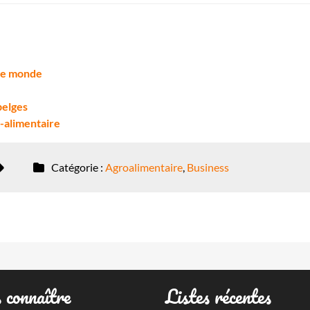
 le monde
belges
o-alimentaire
Catégorie :
Agroalimentaire
,
Business
 connaître
Listes récentes