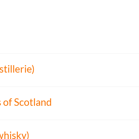
tillerie)
s of Scotland
whisky)