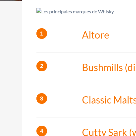
Altore
Bushmills (dis
Classic Malt
Cutty Sark (