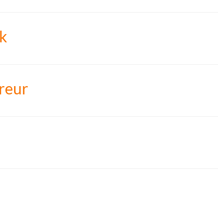
k
reur