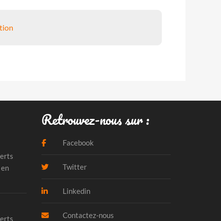
tion
Retrouvez-nous sur :
Facebook
erts
Twitter
 en
Linkedin
Contactez-nous
erts