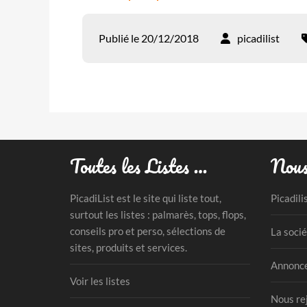
Publié le 20/12/2018
picadilist
Toutes les Listes …
Nous
PicadiList est le site qui liste tout,
Picadili
surtout les listes : palmarès, tops, flops,
conseils pro et perso, sélections de
La socié
sites, produits et services.
Annonce
Voir les listes
Nous re