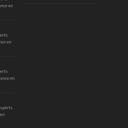
ance en
erts
nce en
erts
rance en
experts
 en