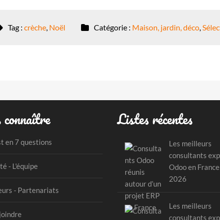
Tag :
crèche
,
Noël
Catégorie :
Maison, jardin, déco
,
Sélec
 connaître
Listes récentes
st en 7 questions
Les meilleurs
consultants exp
té - L'équipe
Odoo en France
2026
urs - Partenariats
Les meilleurs
joindre
consultants exp