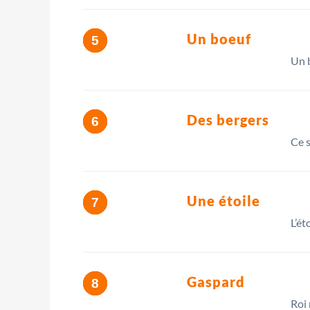
Un boeuf
Un b
Des bergers
Ce s
Une étoile
L’ét
Gaspard
Roi 