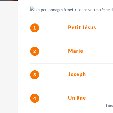
Petit Jésus
Marie
Joseph
Un âne
L’ân