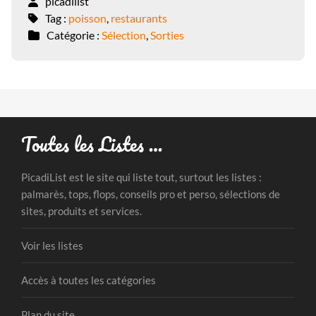
picadilist
Tag :
poisson
,
restaurants
Catégorie :
Sélection
,
Sorties
Toutes les Listes …
PicadiList est le site qui liste tout, surtout les listes :
palmarès, tops, flops, conseils pro et perso, sélections de
sites, produits et services.
Voir les listes
Accès à toutes les catégories
Plan du site