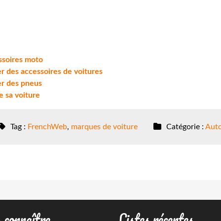
essoires moto
er des accessoires de voitures
er des pneus
e sa voiture
Tag :
FrenchWeb
,
marques de voiture
Catégorie :
Aut
 connaître
Listes récentes