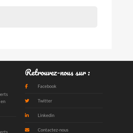
Retrouvez-nous sur :
Facebook
erts
Twitter
 en
Linkedin
Contactez-nous
erts