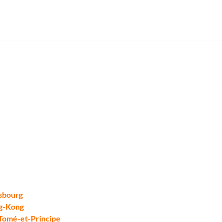
asbourg
ng-Kong
o Tomé-et-Principe