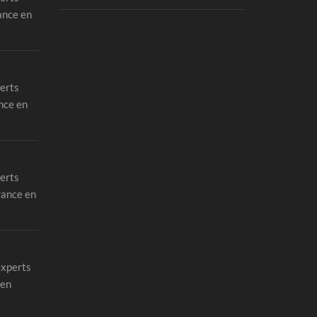
ance en
erts
nce en
erts
rance en
experts
 en