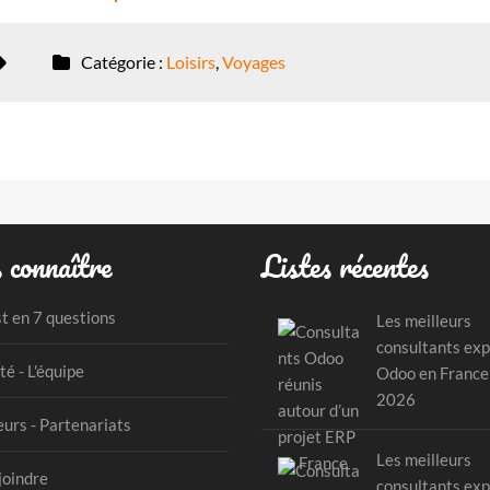
Catégorie :
Loisirs
,
Voyages
 connaître
Listes récentes
st en 7 questions
Les meilleurs
consultants exp
té - L'équipe
Odoo en France
2026
urs - Partenariats
Les meilleurs
joindre
consultants exp