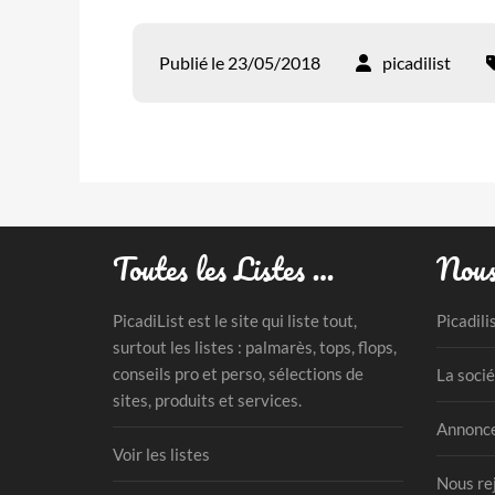
Publié le 23/05/2018
picadilist
Toutes les Listes …
Nous
PicadiList est le site qui liste tout,
Picadili
surtout les listes : palmarès, tops, flops,
conseils pro et perso, sélections de
La socié
sites, produits et services.
Annonce
Voir les listes
Nous re