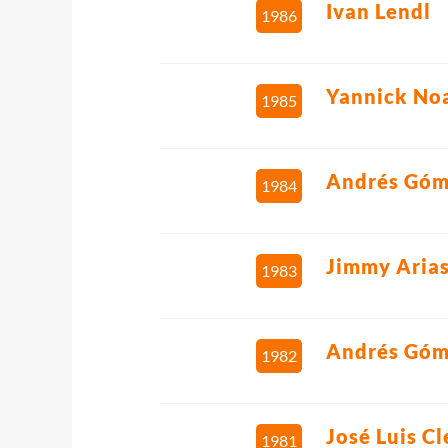
Ivan Lendl
1986
Yannick No
1985
Andrés Gó
1984
Jimmy Aria
1983
Andrés Gó
1982
José Luis Cl
1981