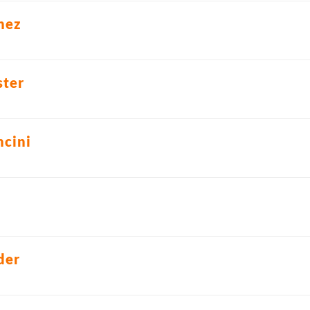
hez
ter
ncini
der