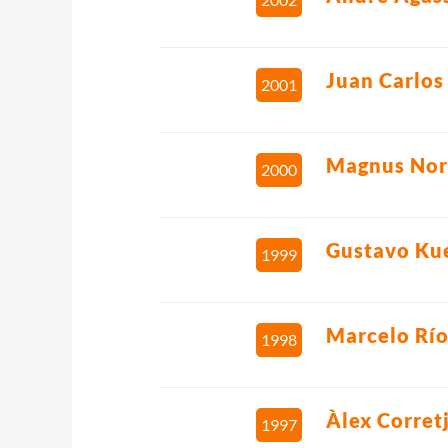
Juan Carlos
2001
Magnus No
2000
Gustavo Ku
1999
Marcelo Río
1998
Àlex Corret
1997