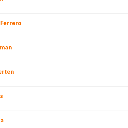
 Ferrero
rman
erten
s
ja