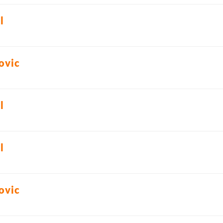
l
ovic
l
l
ovic