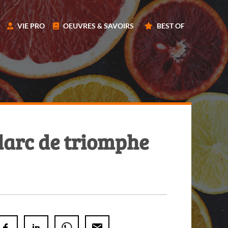
VIE PRO
OEUVRES & SAVOIRS
BEST OF
larc de triomphe