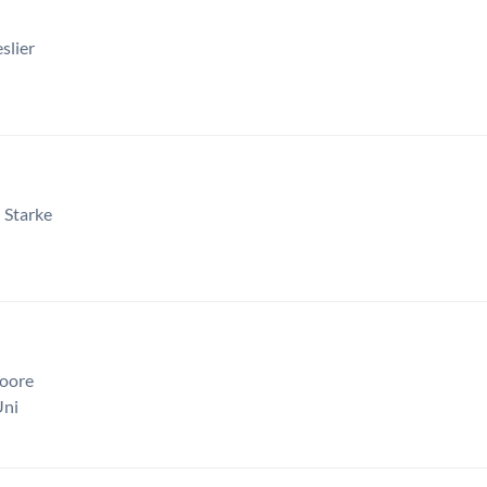
slier
 Starke
Moore
Uni