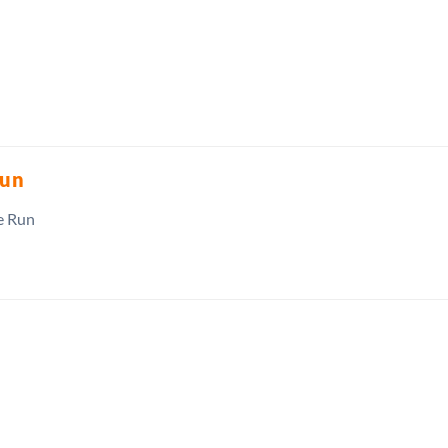
Run
e Run