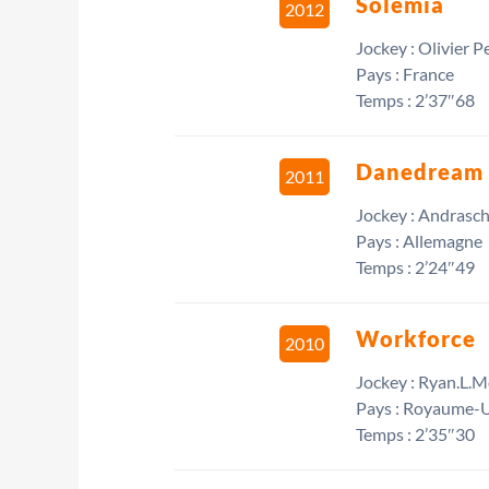
Solemia
2012
Jockey : Olivier Pe
Pays : France
Temps : 2’37″68
Danedream
2011
Jockey : Andrasch
Pays : Allemagne
Temps : 2’24″49
Workforce
2010
Jockey : Ryan.L.
Pays : Royaume-
Temps : 2’35″30