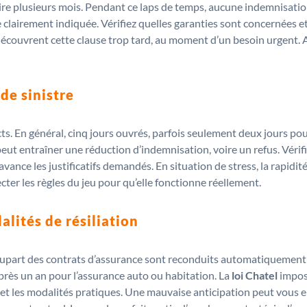
ire plusieurs mois. Pendant ce laps de temps, aucune indemnisation
re clairement indiquée. Vérifiez quelles garanties sont concernées e
couvrent cette clause trop tard, au moment d’un besoin urgent. An
de sinistre
icts. En général, cinq jours ouvrés, parfois seulement deux jours po
eut entraîner une réduction d’indemnisation, voire un refus. Vérifi
avance les justificatifs demandés. En situation de stress, la rapidi
ecter les règles du jeu pour qu’elle fonctionne réellement.
alités de résiliation
a plupart des contrats d’assurance sont reconduits automatiqueme
près un an pour l’assurance auto ou habitation. La
loi Chatel
impose
avis et les modalités pratiques. Une mauvaise anticipation peut vo