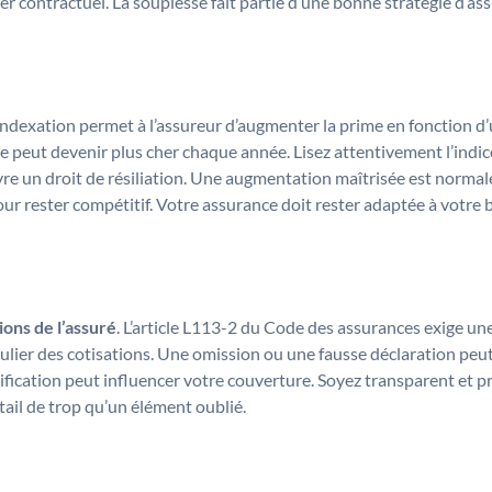
er contractuel. La souplesse fait partie d’une bonne stratégie d’as
indexation permet à l’assureur d’augmenter la prime en fonction d’
e peut devenir plus cher chaque année. Lisez attentivement l’indice
e un droit de résiliation. Une augmentation maîtrisée est normale 
r rester compétitif. Votre assurance doit rester adaptée à votre 
ions de l’assuré
. L’article L113-2 du Code des assurances exige une
ulier des cotisations. Une omission ou une fausse déclaration peut
ication peut influencer votre couverture. Soyez transparent et pro
étail de trop qu’un élément oublié.