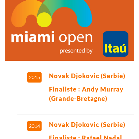
Novak Djokovic (Serbie)
2015
Finaliste : Andy Murray
(Grande-Bretagne)
Novak Djokovic (Serbie)
2014
Finaliste : Rafael Nadal