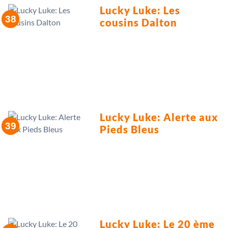
Lucky Luke: Les
cousins Dalton
Lucky Luke: Alerte aux
Pieds Bleus
Lucky Luke: Le 20 ème