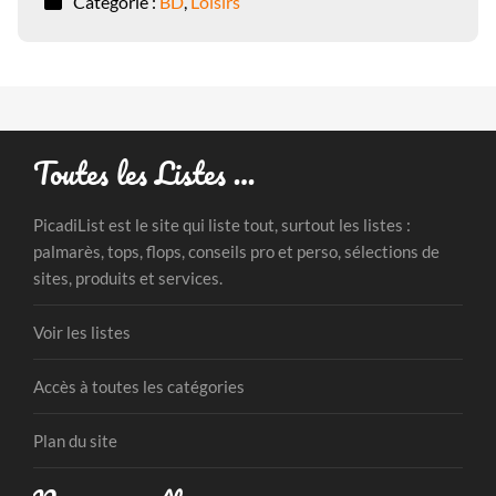
Catégorie :
BD
,
Loisirs
Toutes les Listes …
PicadiList est le site qui liste tout, surtout les listes :
palmarès, tops, flops, conseils pro et perso, sélections de
sites, produits et services.
Voir les listes
Accès à toutes les catégories
Plan du site