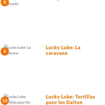
Lucky Luke: La
caravane
Lucky Luke: Tortillas
pour les Dalton