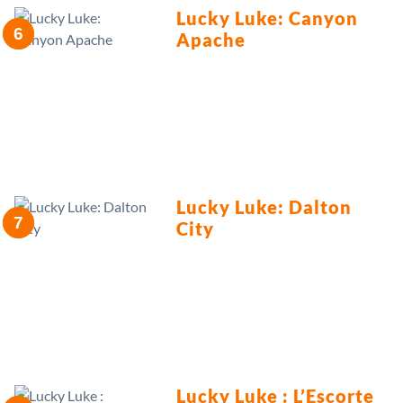
Lucky Luke: Canyon
Apache
Lucky Luke: Dalton
City
Lucky Luke : L’Escorte