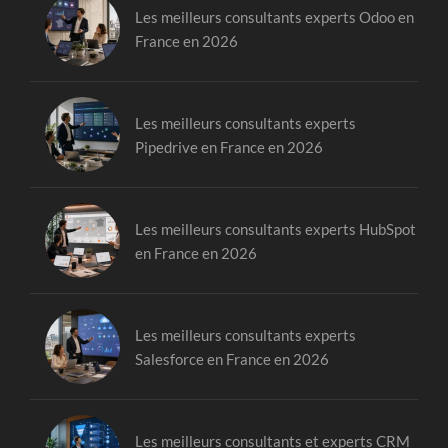
Les meilleurs consultants experts Odoo en
France en 2026
Les meilleurs consultants experts
Pipedrive en France en 2026
Les meilleurs consultants experts HubSpot
en France en 2026
Les meilleurs consultants experts
Salesforce en France en 2026
Les meilleurs consultants et experts CRM