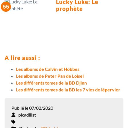
Lucky Luke: Le
prophète
A lire aussi :
Les albums de Calvin et Hobbes
Les albums de Peter Pan de Loisel
Les différents tomes de la BD Djinn
Les différents tomes de la BD les 7 vies de lépervier
Publié le 07/02/2020
picadilist