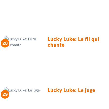
Lucky Luke: Le fil qui
chante
Lucky Luke: Le juge