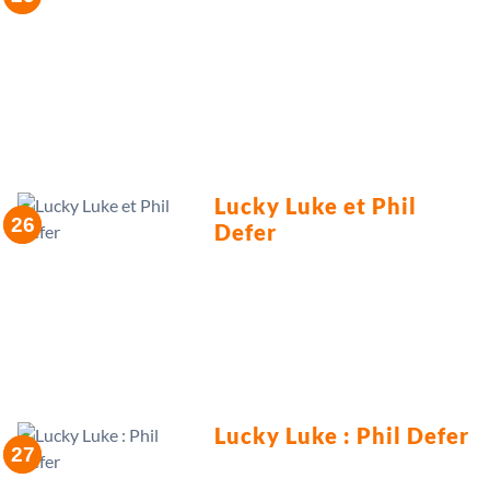
Lucky Luke et Phil
Defer
Lucky Luke : Phil Defer