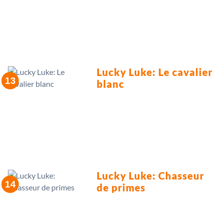
Lucky Luke: Le cavalier
blanc
Lucky Luke: Chasseur
de primes