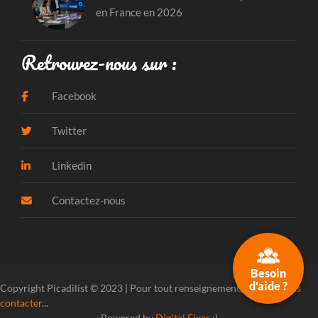
en France en 2026
Retrouvez-nous sur :
Facebook
Twitter
Linkedin
Contactez-nous
Besoin
d'aide ?
Copyright Picadilist © 2023 | Pour tout renseignement, veuillez
nous
contacter
...
Powered by
Digital Fixer
:)