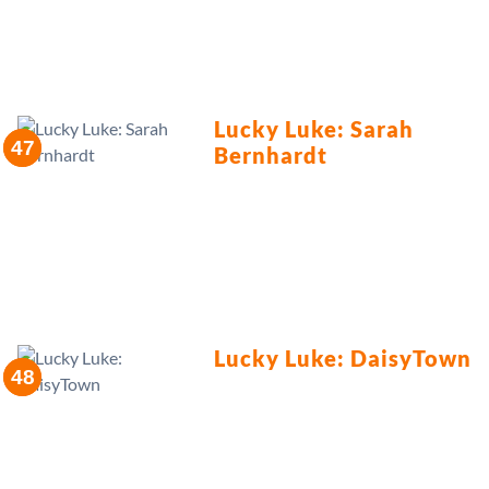
Lucky Luke: Sarah
Bernhardt
Lucky Luke: DaisyTown