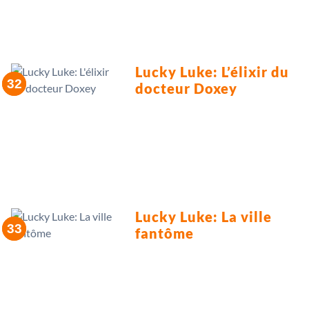
Lucky Luke: L’élixir du
docteur Doxey
Lucky Luke: La ville
fantôme