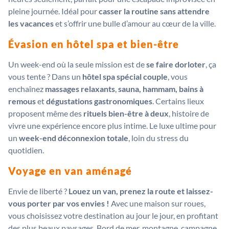
pleine journée. Idéal pour
casser la routine sans attendre
les vacances
et s’offrir une bulle d’amour au cœur de la ville.
Évasion en hôtel spa et bien-être
Un week-end où la seule mission est de
se faire dorloter
, ça
vous tente ? Dans un
hôtel spa spécial couple
, vous
enchaînez
massages relaxants
,
sauna, hammam, bains à
remous
et
dégustations gastronomiques
. Certains lieux
proposent même des
rituels bien-être à deux
, histoire de
vivre une expérience encore plus intime. Le luxe ultime pour
un
week-end déconnexion totale
, loin du stress du
quotidien.
Voyage en van aménagé
Envie de liberté ?
Louez un van, prenez la route et laissez-
vous porter par vos envies !
Avec une maison sur roues,
vous choisissez votre destination au jour le jour, en profitant
des plus beaux paysages. Bord de mer, montagne, campagne