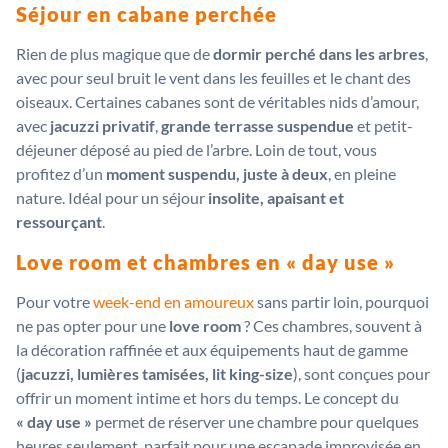
Séjour en cabane perchée
Rien de plus magique que de
dormir perché dans les arbres
,
avec pour seul bruit le vent dans les feuilles et le chant des
oiseaux. Certaines cabanes sont de véritables nids d’amour,
avec
jacuzzi privatif
,
grande terrasse suspendue
et petit-
déjeuner déposé au pied de l’arbre. Loin de tout, vous
profitez d’un
moment suspendu, juste à deux
, en pleine
nature. Idéal pour un séjour
insolite, apaisant et
ressourçant
.
Love room et chambres en « day use »
Pour votre
week-end en amoureux
sans partir loin, pourquoi
ne pas opter pour une
love room
? Ces chambres, souvent à
la décoration raffinée et aux équipements haut de gamme
(
jacuzzi, lumières tamisées, lit king-size
), sont conçues pour
offrir un moment intime et hors du temps. Le concept du
« day use »
permet de réserver une chambre pour quelques
heures seulement, parfait pour une escapade improvisée en