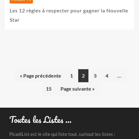
Les 12 règles à respecter pour gagner la Nouvelle
Star
« Page précédente
1
2
3
4
…
15
Page suivante »
Toutes les Listes …
PicadiList est le site qui liste tout, surtout les listes :